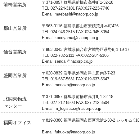
〒371-0857 群馬県前橋市高井町1-32-18
前橋営業所
TEL:027-224-3101 FAX:027-223-7746
E-mail:maebashi@nacorp.co.jp
〒963-0116 福島県郡山市安積荒井本町426
郡山営業所
TEL:024-946-2515 FAX:024-945-3054
E-mail:kooriyama@nacorp.co.jp
〒983-0043 宮城県仙台市宮城野区萩野町1-19-17
仙台営業所
TEL:022-782-2111 FAX:022-284-5106
E-mail:sendai@nacorp.co.jp
〒020-0839 岩手県盛岡市津志田南3-7-23
盛岡営業所
TEL:019-637-5631 FAX:019-637-5647
E-mail:morioka@nacorp.co.jp
〒371-0857 群馬県前橋市高井町1-32-18
北関東物流
TEL:027-212-8503 FAX:027-212-8504
センター
E-mail:m_logistics@nacorp.co.jp
〒819-0386 福岡県福岡市西区元浜1-30-2 シャルムK10
福岡オフィス
E-mail:fukuoka@nacorp.co.jp